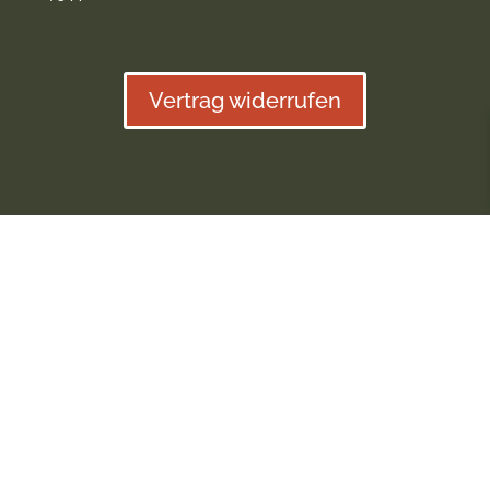
Vertrag widerrufen
Alle Preise inkl. gesetzl. Mehrwertsteuer zzgl.
Versandkosten
und ggf. Nachnahmegebühren, wenn
nicht anders beschrieben