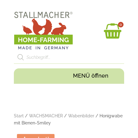
0
Products
search
Start
/
WACHSMACHER
/
Wabenbilder
/ Honigwabe
mit Bienen-Smiley