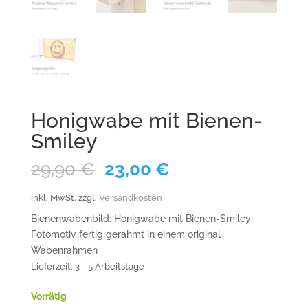
Honigwabe mit Bienen-
Smiley
Ursprünglicher
Aktueller
29,90
€
23,00
€
Preis
Preis
war:
ist:
inkl. MwSt.
zzgl.
Versandkosten
29,90 €
23,00 €.
Bienenwabenbild: Honigwabe mit Bienen-Smiley:
Fotomotiv fertig gerahmt in einem original
Wabenrahmen
Lieferzeit:
3 - 5 Arbeitstage
Vorrätig